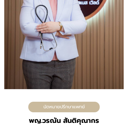
นัดหมายปรึกษาแพทย์
พญ.วรณัน สันติคุณากร