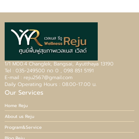
1/1 M00.4 Changlek, Bangsai, Ayutthaya 13190
Tel : 035-249500 กด 0 , 098 851 5191
E-mail : reju2567@gmail.com
Daily Operating Hours : 08.00-17.00 น.
Our Services
Home Reju
About us Reju
Program&Service
Blog Reju