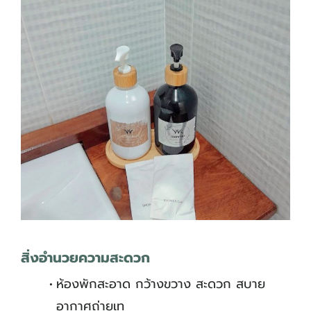
สิ่งอำนวยความสะดวก
ห้องพักสะอาด กว้างขวาง สะดวก สบาย
อากาศถ่ายเท